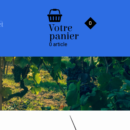
0
ct
Votre
panier
0 article