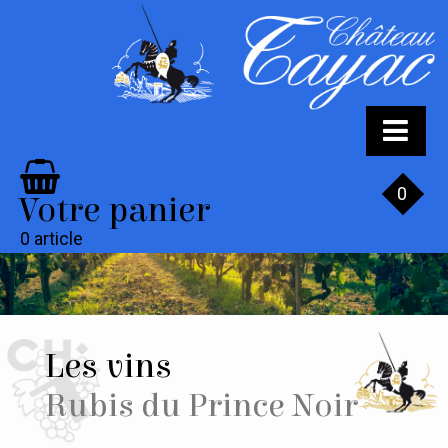
LES VINS
0
Votre panier
LES VINS ROUGES
0 article
LES VINS BLANCS
LES VINS ROSÉS
BLANC DE BLANCS
LE CHÂTEAU
Les vins
L’HISTOIRE
Rubis du Prince Noir
LA FAMILLE
LE VIGNOBLE