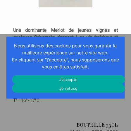
Une dominante Merlot de jeunes vignes et
quelques Cabernets donnent à ce vin fraîcheur et
fruit avec une évolution discrète sur le noyau.
Nous utilisons des cookies pour vous garantir la
Excellent vin de restauration à marier avec une
meilleure expérience sur notre site web.
belle cuisine variée, et des envies et origines
En cliquant sur "j'accepte", nous supposerons que
diverses, en commençant par des volailles dodues
vous en êtes satisfait.
et succulents abats, foies de volailles… et des
viandes braisées après quelques années
J'accepte
d’épanouissement.
Je refuse
Une belle harmonie caractérise ce vin plaisant.
T° : 16°-17°C.
BOUTEILLE 75CL