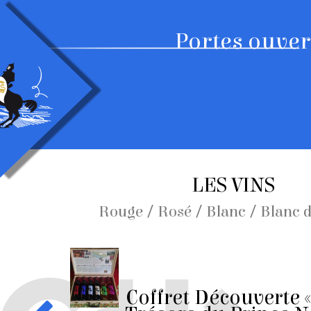
Portes ouve
LES VINS
/
/
/
Rouge
Rosé
Blanc
Blanc d
Coffret Découverte «