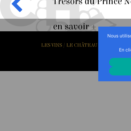
Trésors du Prince No
en savoir +
Nous utilis
LES VINS
/
LE CHÂTEAU
/
CONTACT
En cl