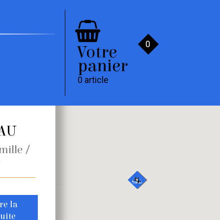
0
Votre
panier
0 article
AU
/
mille
e
ire la
is du Prince Noir –
uite