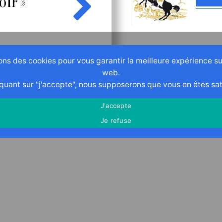
ir »
Ma
en 
ons des cookies pour vous garantir la meilleure expérience su
NEWSLETTER
web.
Restons en contact, actua
iquant sur "j'accepte", nous supposerons que vous en êtes sati
tarifs...
J'accepte
Je refuse